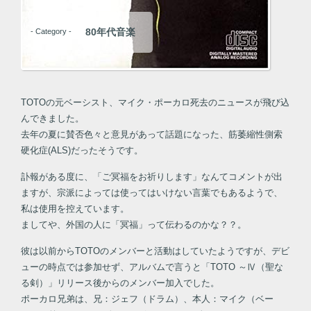
80年代音楽
- Category -
TOTOの元ベーシスト、マイク・ポーカロ死去のニュースが飛び込
んできました。
去年の夏に賛否色々と意見があって話題になった、筋萎縮性側索
硬化症(ALS)だったそうです。
訃報がある度に、「ご冥福をお祈りします」なんてコメントが出
ますが、宗派によっては使ってはいけない言葉でもあるようで、
私は使用を控えています。
ましてや、外国の人に「冥福」って伝わるのかな？？。
彼は以前からTOTOのメンバーと活動はしていたようですが、デビ
ューの時点では参加せず、アルバムで言うと「TOTO ～Ⅳ（聖な
る剣）」リリース後からのメンバー加入でした。
ポーカロ兄弟は、兄：ジェフ（ドラム）、本人：マイク（ベー