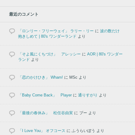
最近のコメント
「ロンリー・フリーウェイ」 ラリー・リー
に
波の数だけ
抱きしめて | 80's ワンダーランド
より
「そよ風にくちづけ」 アレッシー
に
AOR | 80's ワンダー
ランド
より
「恋のかけひき」 Wham!
に
MSc
より
「Baby Come Back」 Player
に
通りすがり
より
「最後の春休み」 松任谷由実
に
プー
より
「I Love You」 オフコース
に
ふうらいぼう
より