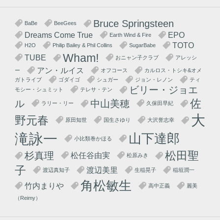
Bruce Springsteen
BaBe
BeeGees
Dreams Come True
EPO
Earth Wind & Fire
TOTO
H2O
Philip Bailey & Phil Collins
SugarBabe
Wham!
TUBE
おニャン子クラブ
アレッシ
アン・ルイス
ー
オフコース
カルロス・トシキ&オメ
ガトライブ
ゴダイゴ
シュガー
ジョン・レノン
ティ
ビリー・ジョエ
モシー・シュミット
テレサ・テン
佐
ル
中山美穂
ラリー・リー
久保田早紀
大
野元春
原田知世
国生さゆり
大沢誉志幸
滝詠一
山下達郎
小比類巻かほる
松田聖
杉真理
松任谷由実
松原みき
子
渡辺美里
渡辺真知子
生稲晃子
稲垣潤一
角松敏生
竹内まりや
高中正義
麗美
（Reimy）