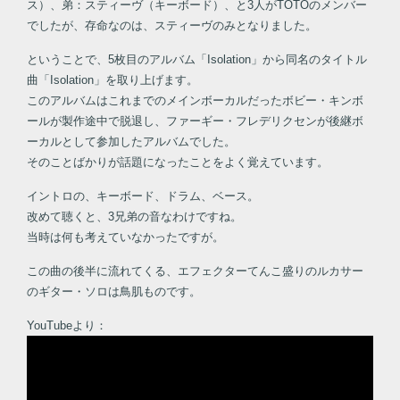
ス）、弟：スティーヴ（キーボード）、と3人がTOTOのメンバー
でしたが、存命なのは、スティーヴのみとなりました。
ということで、5枚目のアルバム「Isolation」から同名のタイトル
曲「Isolation」を取り上げます。
このアルバムはこれまでのメインボーカルだったボビー・キンボ
ールが製作途中で脱退し、ファーギー・フレデリクセンが後継ボ
ーカルとして参加したアルバムでした。
そのことばかりが話題になったことをよく覚えています。
イントロの、キーボード、ドラム、ベース。
改めて聴くと、3兄弟の音なわけですね。
当時は何も考えていなかったですが。
この曲の後半に流れてくる、エフェクターてんこ盛りのルカサー
のギター・ソロは鳥肌ものです。
YouTubeより：