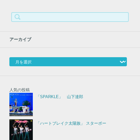
検
索:
アーカイブ
アーカイブ
人気の投稿
「SPARKLE」 山下達郎
「ハートブレイク太陽族」 スターボー