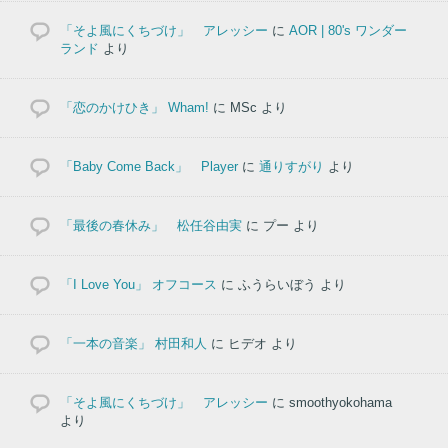
「そよ風にくちづけ」 アレッシー
に
AOR | 80's ワンダー
ランド
より
「恋のかけひき」 Wham!
に
MSc
より
「Baby Come Back」 Player
に
通りすがり
より
「最後の春休み」 松任谷由実
に
プー
より
「I Love You」 オフコース
に
ふうらいぼう
より
「一本の音楽」 村田和人
に
ヒデオ
より
「そよ風にくちづけ」 アレッシー
に
smoothyokohama
より