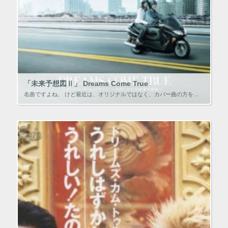
「未来予想図Ⅱ」 Dreams Come True
名曲ですよね。 けど最近は、オリジナルではなく、カバー曲の方を盛んに聴いています。 おすすめはAcid Black Cherryが歌うバージョンです。 （YouTubeのPVをリンクしておきました） さて、この曲が秀逸な […]