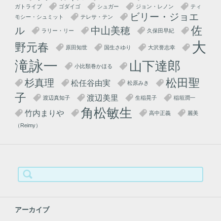
ガトライブ
ゴダイゴ
シュガー
ジョン・レノン
ティ
ビリー・ジョエ
モシー・シュミット
テレサ・テン
佐
ル
中山美穂
ラリー・リー
久保田早紀
大
野元春
原田知世
国生さゆり
大沢誉志幸
滝詠一
山下達郎
小比類巻かほる
松田聖
杉真理
松任谷由実
松原みき
子
渡辺美里
渡辺真知子
生稲晃子
稲垣潤一
角松敏生
竹内まりや
高中正義
麗美
（Reimy）
検
索:
アーカイブ