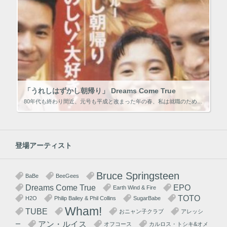
「うれしはずかし朝帰り」 Dreams Come True
80年代も終わり間近、元号も平成と改まった年の春、私は就職のため、郷里を出て、東京での生活を開始しました。 国内は全体的に喪に服しているかもしれないものの、まだバブルの勢いはあり、個人的には環境が変わっての新生活とあって […]
登場アーティスト
Bruce Springsteen
BaBe
BeeGees
Dreams Come True
EPO
Earth Wind & Fire
TOTO
H2O
Philip Bailey & Phil Collins
SugarBabe
Wham!
TUBE
おニャン子クラブ
アレッシ
アン・ルイス
ー
オフコース
カルロス・トシキ&オメ