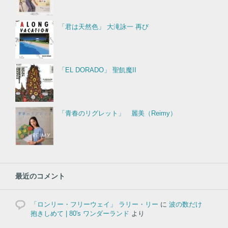
「君は天然色」 大滝詠一 再び
「EL DORADO」 聖飢魔II
「青春のリグレット」 麗美（Reimy）
最近のコメント
「ロンリー・フリーウェイ」 ラリー・リー
に
波の数だけ
抱きしめて | 80's ワンダーランド
より