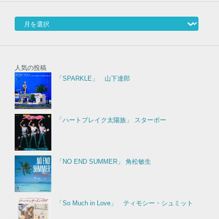
アーカイブ
人気の投稿
「SPARKLE」 山下達郎
「ハートブレイク太陽族」 スターボー
「NO END SUMMER」 角松敏生
「So Much in Love」 ティモシー・シュミット