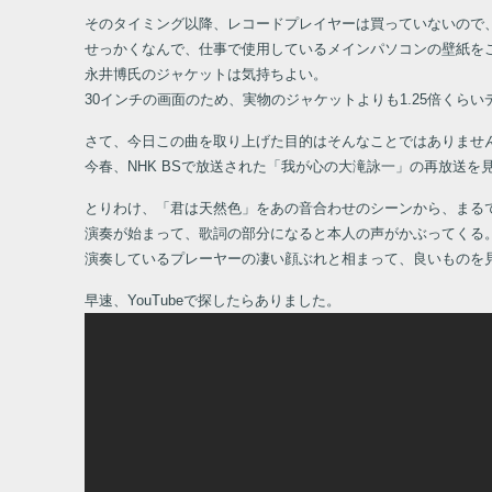
そのタイミング以降、レコードプレイヤーは買っていないので
せっかくなんで、仕事で使用しているメインパソコンの壁紙を
永井博氏のジャケットは気持ちよい。
30インチの画面のため、実物のジャケットよりも1.25倍くら
さて、今日この曲を取り上げた目的はそんなことではありませ
今春、NHK BSで放送された「我が心の大滝詠一」の再放送を
とりわけ、「君は天然色」をあの音合わせのシーンから、まる
演奏が始まって、歌詞の部分になると本人の声がかぶってくる
演奏しているプレーヤーの凄い顔ぶれと相まって、良いものを
早速、YouTubeで探したらありました。