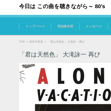
今日は この曲を聴きながら～ 80's
コンテンツに移動
トップページ
登録曲全部
メッセージ
TOP
>
80年代音楽
>
「君は天然色」 大滝詠一 再び
「君は天然色」 大滝詠一 再び