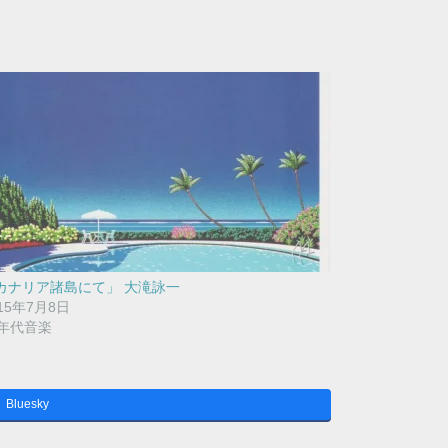
カナリア諸島にて」 大滝詠一
15年7月8日
0年代音楽
Bluesky