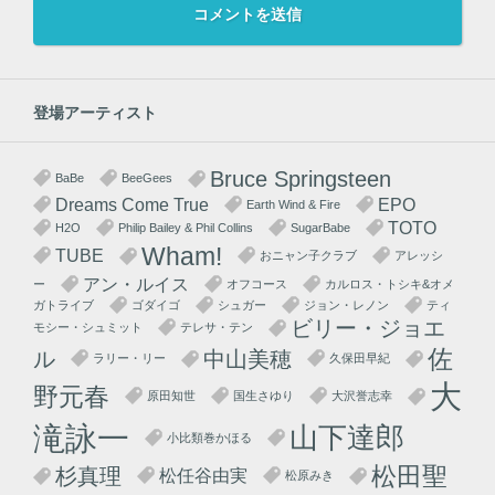
登場アーティスト
Bruce Springsteen
BaBe
BeeGees
Dreams Come True
EPO
Earth Wind & Fire
TOTO
H2O
Philip Bailey & Phil Collins
SugarBabe
Wham!
TUBE
おニャン子クラブ
アレッシ
アン・ルイス
ー
オフコース
カルロス・トシキ&オメ
ガトライブ
ゴダイゴ
シュガー
ジョン・レノン
ティ
ビリー・ジョエ
モシー・シュミット
テレサ・テン
佐
ル
中山美穂
ラリー・リー
久保田早紀
大
野元春
原田知世
国生さゆり
大沢誉志幸
滝詠一
山下達郎
小比類巻かほる
松田聖
杉真理
松任谷由実
松原みき