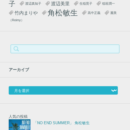
子
渡辺美里
渡辺真知子
生稲晃子
稲垣潤一
角松敏生
竹内まりや
高中正義
麗美
（Reimy）
検
索:
アーカイブ
アーカイブ
人気の投稿
「NO END SUMMER」 角松敏生