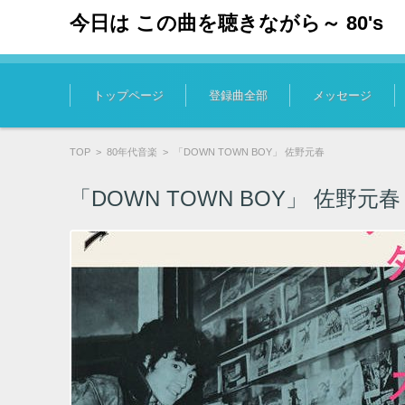
今日は この曲を聴きながら～ 80's
コンテンツに移動
トップページ
登録曲全部
メッセージ
TOP
>
80年代音楽
>
「DOWN TOWN BOY」 佐野元春
「DOWN TOWN BOY」 佐野元春