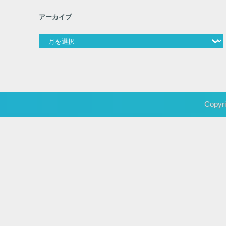
アン・ルイス
ブ
アレッシー
オフコース
カ
ルロス・トシキ&オメガトライブ
ゴダイゴ
シュガー
ジ
ョン・レノン
ティモシー・シュミット
テレサ・テン
ビリー・ジョエル
中山
ラリー・リー
佐野元春
美穂
久保田早紀
原田知世
大滝詠一
国生さゆり
大沢誉志幸
小
山下達郎
杉真理
松任
比類巻かほる
松田聖子
谷由実
松原みき
渡辺真知子
渡辺美里
竹内まりや
生稲晃子
稲垣潤一
角松敏生
高中正義
麗美（Reimy）
検
索:
アーカイブ
アーカイブ