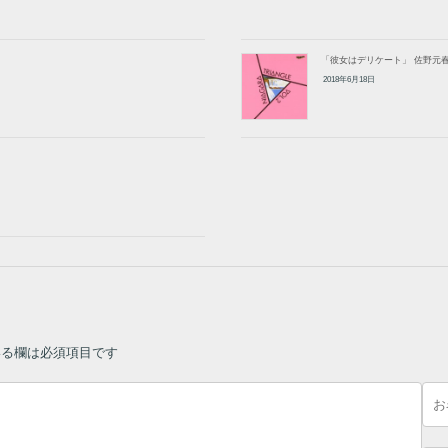
「Catch Your Way」 杉真理
「
2015年10月2日
20
80年代音楽
8
X
「彼女はデリケート」 佐野元
2018年6月18日