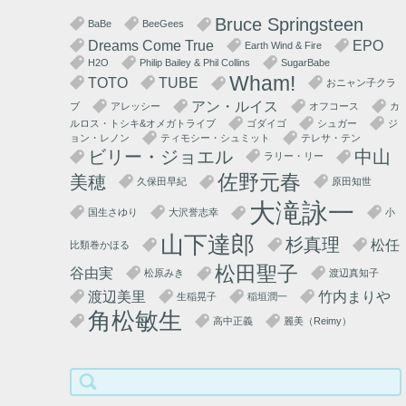
登場アーティスト
Bruce Springsteen
BaBe
BeeGees
Dreams Come True
EPO
Earth Wind & Fire
H2O
Philip Bailey & Phil Collins
SugarBabe
Wham!
TOTO
TUBE
おニャン子クラ