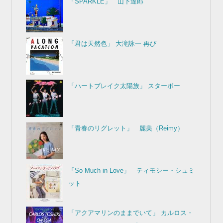
人気の投稿
「SPARKLE」 山下達郎
「君は天然色」 大滝詠一 再び