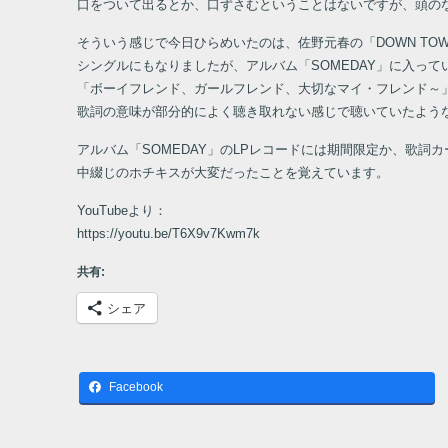
口をついて出るとか、口ずさむということはないですが、頭の
そういう感じで今日ひらめいたのは、佐野元春の「DOWN TOW
シングルにもなりましたが、アルバム「SOMEDAY」に入っ
「ボーイフレンド、ガールフレンド、大切なマイ・フレンド～
歌詞の意味が部分的によく聴き取れない感じで聴いていたよう
アルバム「SOMEDAY」のLPレコードには期間限定か、歌
中綴じのホチキスが大変だったことを覚えています。
YouTubeより：
https://youtu.be/T6X9v7Kwm7k
共有:
シェア
関連