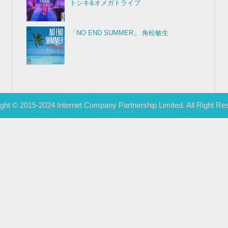
「ハートブレイク太陽族」 スターボー
「青春のリグレット」 麗美（Reimy）
「So Much in Love」 ティモシー・シュミ
ット
「アクアマリンのままでいて」 カルロス・
トシキ&オメガトライブ
「NO END SUMMER」 角松敏生