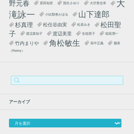
大
野元春
原田知世
国生さゆり
大沢誉志幸
滝詠一
山下達郎
小比類巻かほる
松田聖
杉真理
松任谷由実
松原みき
子
渡辺美里
渡辺真知子
生稲晃子
稲垣潤一
角松敏生
竹内まりや
高中正義
麗美
（Reimy）
検
索:
アーカイブ
アーカイブ