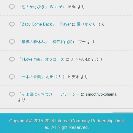
「恋のかけひき」 Wham!
に
MSc
より
「Baby Come Back」 Player
に
通りすがり
より
「最後の春休み」 松任谷由実
に
プー
より
「I Love You」 オフコース
に
ふうらいぼう
より
「一本の音楽」 村田和人
に
ヒデオ
より
「そよ風にくちづけ」 アレッシー
に
smoothyokohama
より
Copyright © 2015-2024 Internet Company Partnership Limit
ed. All Right Reserved.