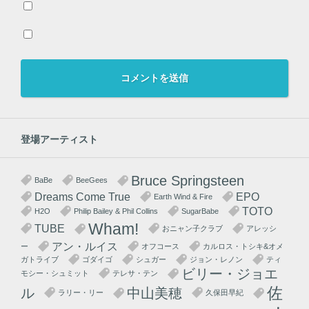
登場アーティスト
Bruce Springsteen
BaBe
BeeGees
Dreams Come True
EPO
Earth Wind & Fire
TOTO
H2O
Philip Bailey & Phil Collins
SugarBabe
Wham!
TUBE
おニャン子クラブ
アレッシ
アン・ルイス
ー
オフコース
カルロス・トシキ&オメ
ガトライブ
ゴダイゴ
シュガー
ジョン・レノン
ティ
ビリー・ジョエ
モシー・シュミット
テレサ・テン
佐
ル
中山美穂
ラリー・リー
久保田早紀